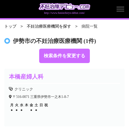
http://www.funinchiryo-debut.com/
病院一覧
トップ
不妊治療医療機関を探す
伊勢市の不妊治療医療機関 (1件)
検索条件を変更する
本橋産婦人科
クリニック
〒516-0071 三重県伊勢市一之木1-8-7
月
火
水
木
金
土
日
祝
●
●
●
●
●
●
●
●
●
●