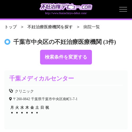
http://www.funinchiryo-debut.com/
病院一覧
トップ
不妊治療医療機関を探す
千葉市中央区の不妊治療医療機関 (3件)
検索条件を変更する
千葉メディカルセンター
クリニック
〒260-0842 千葉県千葉市中央区南町1-7-1
月
火
水
木
金
土
日
祝
●
●
●
●
●
●
●
●
●
●
●