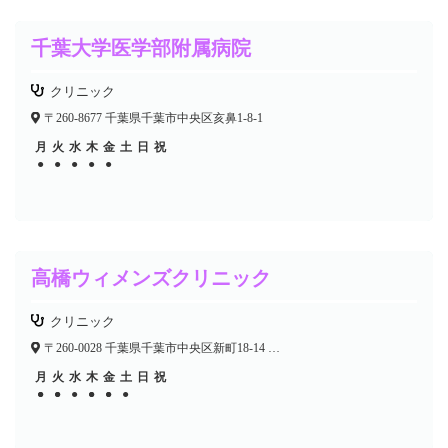
千葉大学医学部附属病院
クリニック
〒260-8677 千葉県千葉市中央区亥鼻1-8-1
月
火
水
木
金
土
日
祝
●
●
●
●
●
高橋ウィメンズクリニック
クリニック
〒260-0028 千葉県千葉市中央区新町18-14 千葉新町ビル6F
月
火
水
木
金
土
日
祝
●
●
●
●
●
●
●
●
●
●