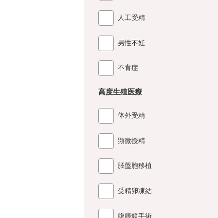
人工受精
男性不妊
不育症
高度生殖医療
体外受精
顕微授精
胚盤胞移植
受精卵凍結
腹膣鏡手術