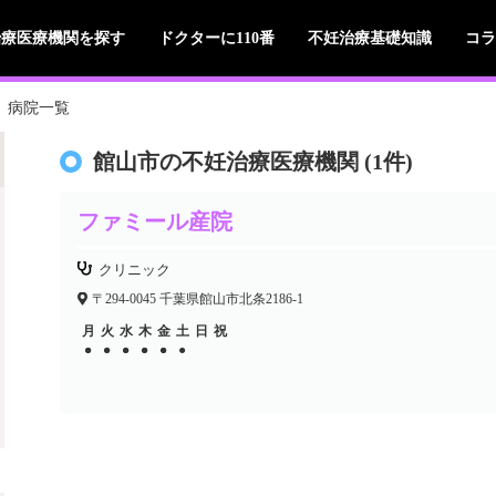
治療医療機関を探す
ドクターに110番
不妊治療基礎知識
コラ
病院一覧
館山市の不妊治療医療機関 (1件)
ファミール産院
クリニック
〒294-0045 千葉県館山市北条2186-1
月
火
水
木
金
土
日
祝
●
●
●
●
●
●
●
●
●
●
●