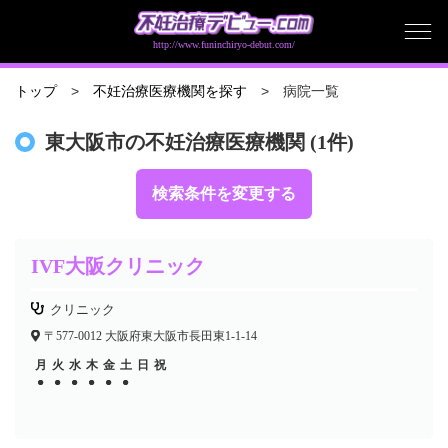
http://www.funinchiryo-debut.com/
病院一覧
トップ
不妊治療医療機関を探す
東大阪市の不妊治療医療機関 (1件)
検索条件を変更する
IVF大阪クリニック
クリニック
〒577-0012 大阪府東大阪市長田東1-1-14
月
火
水
木
金
土
日
祝
●
●
●
●
●
●
●
●
●
●
●
●