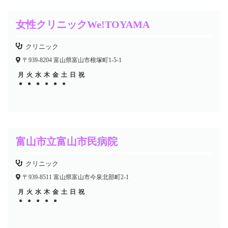
女性クリニックWe!TOYAMA
クリニック
〒939-8204 富山県富山市根塚町1-5-1
月
火
水
木
金
土
日
祝
●
●
●
●
●
●
●
●
●
●
富山市立富山市民病院
クリニック
〒939-8511 富山県富山市今泉北部町2-1
月
火
水
木
金
土
日
祝
●
●
●
●
●