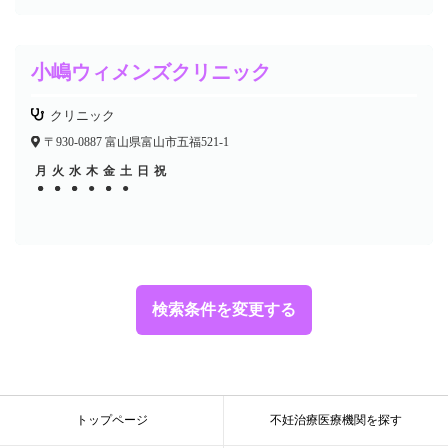
小嶋ウィメンズクリニック
クリニック
〒930-0887 富山県富山市五福521-1
月
火
水
木
金
土
日
祝
●
●
●
●
●
●
●
●
●
●
検索条件を変更する
トップページ
不妊治療医療機関を探す