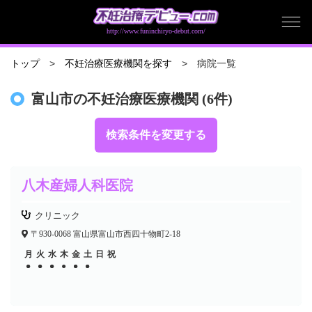
http://www.funinchiryo-debut.com/
病院一覧
トップ
不妊治療医療機関を探す
富山市の不妊治療医療機関 (6件)
検索条件を変更する
八木産婦人科医院
クリニック
〒930-0068 富山県富山市西四十物町2-18
月
火
水
木
金
土
日
祝
●
●
●
●
●
●
●
●
●
●
●