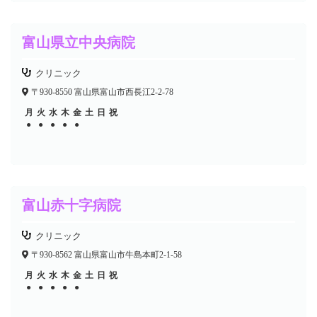
富山県立中央病院
クリニック
〒930-8550 富山県富山市西長江2-2-78
月
火
水
木
金
土
日
祝
●
●
●
●
●
富山赤十字病院
クリニック
〒930-8562 富山県富山市牛島本町2-1-58
月
火
水
木
金
土
日
祝
●
●
●
●
●