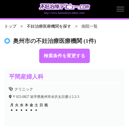
http://www.funinchiryo-debut.com/
病院一覧
トップ
不妊治療医療機関を探す
奥州市の不妊治療医療機関 (1件)
検索条件を変更する
平間産婦人科
クリニック
〒023-0827 岩手県奥州市水沢太日通り2-2-3
月
火
水
木
金
土
日
祝
●
●
●
●
●
●
●
●
●
●