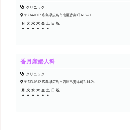
クリニック
〒734-0007 広島県広島市南区皆実町3-13-21
月
火
水
木
金
土
日
祝
●
●
●
●
●
●
●
●
●
●
香月産婦人科
クリニック
〒733-0812 広島県広島市西区己斐本町2-14-24
月
火
水
木
金
土
日
祝
●
●
●
●
●
●
●
●
●
●