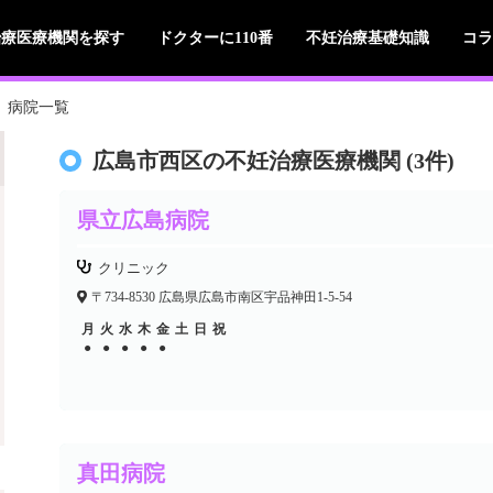
治療医療機関を探す
ドクターに110番
不妊治療基礎知識
コラ
病院一覧
広島市西区の不妊治療医療機関 (3件)
県立広島病院
クリニック
〒734-8530 広島県広島市南区宇品神田1-5-54
月
火
水
木
金
土
日
祝
●
●
●
●
●
真田病院