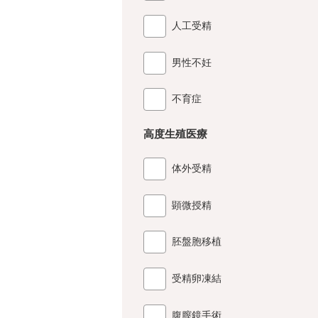
人工受精
男性不妊
不育症
高度生殖医療
体外受精
顕微授精
胚盤胞移植
受精卵凍結
腹膣鏡手術