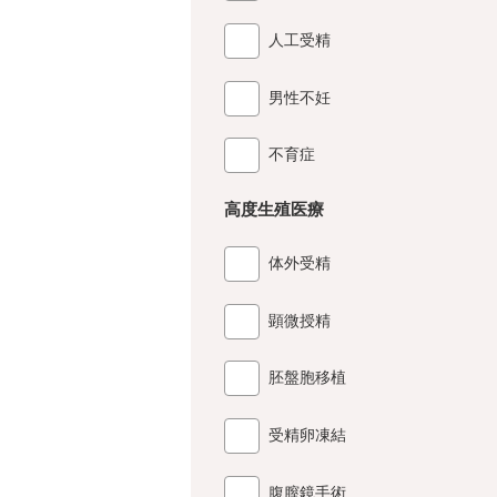
人工受精
男性不妊
不育症
高度生殖医療
体外受精
顕微授精
胚盤胞移植
受精卵凍結
腹膣鏡手術