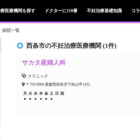
治療医療機関を探す
ドクターに110番
不妊治療基礎知識
コラ
病院一覧
西条市の不妊治療医療機関 (1件)
サカタ産婦人科
クリニック
〒793-0006 愛媛県西条市下島山甲1453
月
火
水
木
金
土
日
祝
●
●
●
●
●
●
●
●
●
●
●