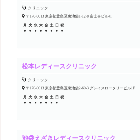
クリニック
〒170-0013 東京都豊島区東池袋1-12-8 富士喜ビル4F
月
火
水
木
金
土
日
祝
●
●
●
●
●
●
●
●
●
●
●
●
松本レディースクリニック
クリニック
〒170-0013 東京都豊島区東池袋2-60-3 グレイスロータリービル1F
月
火
水
木
金
土
日
祝
●
●
●
●
●
●
●
●
●
●
●
●
池袋えざきレディースクリニック