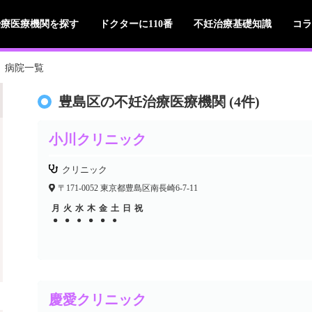
治療医療機関を探す
ドクターに110番
不妊治療基礎知識
コラ
病院一覧
豊島区の不妊治療医療機関 (4件)
小川クリニック
クリニック
〒171-0052 東京都豊島区南長崎6-7-11
月
火
水
木
金
土
日
祝
●
●
●
●
●
●
●
●
●
●
慶愛クリニック