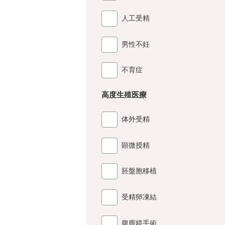
人工受精
男性不妊
不育症
高度生殖医療
体外受精
顕微授精
胚盤胞移植
受精卵凍結
腹膣鏡手術