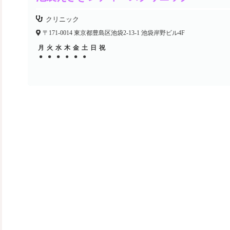
クリニック
〒171-0014 東京都豊島区池袋2-13-1 池袋岸野ビル4F
月
火
水
木
金
土
日
祝
●
●
●
●
●
●
●
●
●
●