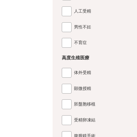
人工受精
男性不妊
不育症
高度生殖医療
体外受精
顕微授精
胚盤胞移植
受精卵凍結
腹膣鏡手術