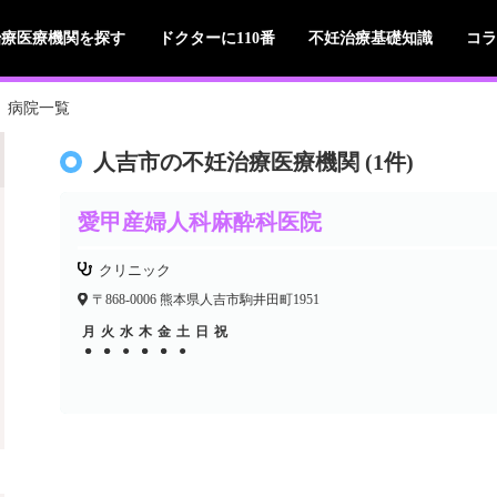
治療医療機関を探す
ドクターに110番
不妊治療基礎知識
コラ
病院一覧
人吉市の不妊治療医療機関 (1件)
愛甲産婦人科麻酔科医院
クリニック
〒868-0006 熊本県人吉市駒井田町1951
月
火
水
木
金
土
日
祝
●
●
●
●
●
●
●
●
●
●