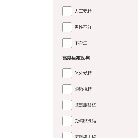
人工受精
男性不妊
不育症
高度生殖医療
体外受精
顕微授精
胚盤胞移植
受精卵凍結
腹膣鏡手術