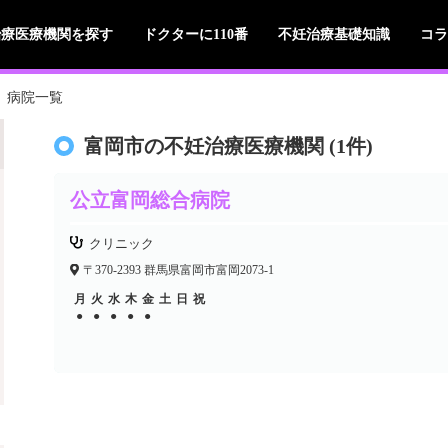
治療医療機関を探す
ドクターに110番
不妊治療基礎知識
コラ
病院一覧
富岡市の不妊治療医療機関 (1件)
公立富岡総合病院
クリニック
〒370-2393 群馬県富岡市富岡2073-1
月
火
水
木
金
土
日
祝
●
●
●
●
●