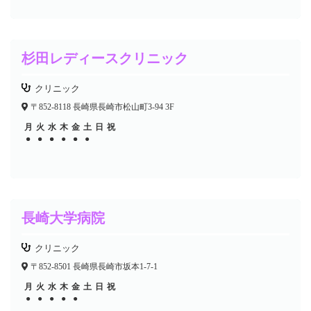
杉田レディースクリニック
クリニック
〒852-8118 長崎県長崎市松山町3-94 3F
月
火
水
木
金
土
日
祝
●
●
●
●
●
●
●
●
●
●
長崎大学病院
クリニック
〒852-8501 長崎県長崎市坂本1-7-1
月
火
水
木
金
土
日
祝
●
●
●
●
●