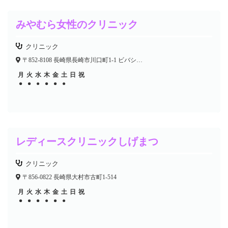
みやむら女性のクリニック
クリニック
〒852-8108 長崎県長崎市川口町1-1 ビバシティ浦上1F
月
火
水
木
金
土
日
祝
●
●
●
●
●
●
●
●
●
●
レディースクリニックしげまつ
クリニック
〒856-0822 長崎県大村市古町1-514
月
火
水
木
金
土
日
祝
●
●
●
●
●
●
●
●
●
●