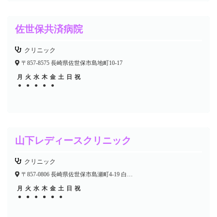
佐世保共済病院
クリニック
〒857-8575 長崎県佐世保市島地町10-17
月
火
水
木
金
土
日
祝
●
●
●
●
●
山下レディースクリニック
クリニック
〒857-0806 長崎県佐世保市島瀬町4-19 白川ビル3F
月
火
水
木
金
土
日
祝
●
●
●
●
●
●
●
●
●
●