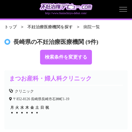
http://www.funinchiryo-debut.com/
病院一覧
トップ
不妊治療医療機関を探す
長崎県の不妊治療医療機関 (9件)
検索条件を変更する
まつお産科・婦人科クリニック
クリニック
〒852-8126 長崎県長崎市石神町1-19
月
火
水
木
金
土
日
祝
●
●
●
●
●
●
●
●
●
●