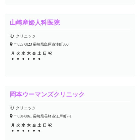
山崎産婦人科医院
クリニック
〒855-0823 長崎県島原市湊町350
月
火
水
木
金
土
日
祝
●
●
●
●
●
●
●
●
●
●
●
岡本ウーマンズクリニック
クリニック
〒850-0861 長崎県長崎市江戸町7-1
月
火
水
木
金
土
日
祝
●
●
●
●
●
●
●