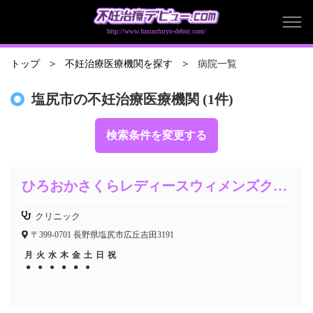
http://www.funinchiryo-debut.com/
病院一覧
トップ
不妊治療医療機関を探す
塩尻市の不妊治療医療機関 (1件)
検索条件を変更する
ひろおかさくらレディースウィメンズクリニック
クリニック
〒399-0701 長野県塩尻市広丘吉田3191
月
火
水
木
金
土
日
祝
●
●
●
●
●
●
●
●
●