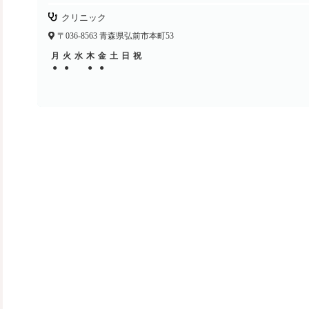
クリニック
〒036-8563 青森県弘前市本町53
月
火
水
木
金
土
日
祝
●
●
●
●