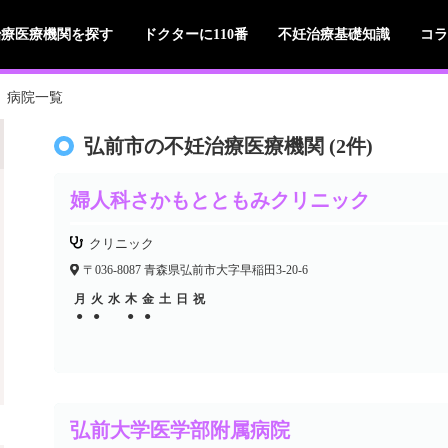
治療医療機関を探す
ドクターに110番
不妊治療基礎知識
コラ
病院一覧
弘前市の不妊治療医療機関 (2件)
婦人科さかもとともみクリニック
クリニック
〒036-8087 青森県弘前市大字早稲田3-20-6
月
火
水
木
金
土
日
祝
●
●
●
●
弘前大学医学部附属病院