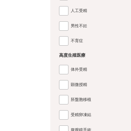
人工受精
男性不妊
不育症
高度生殖医療
体外受精
顕微授精
胚盤胞移植
受精卵凍結
腹膣鏡手術