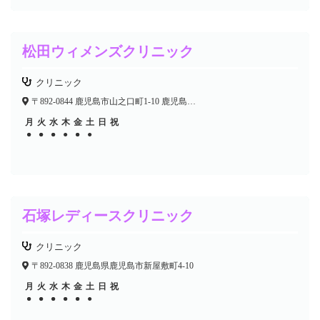
松田ウィメンズクリニック
クリニック
〒892-0844 鹿児島市山之口町1-10 鹿児島中央ビル3F
月
火
水
木
金
土
日
祝
●
●
●
●
●
●
●
●
●
●
石塚レディースクリニック
クリニック
〒892-0838 鹿児島県鹿児島市新屋敷町4-10
月
火
水
木
金
土
日
祝
●
●
●
●
●
●
●
●
●
●
●