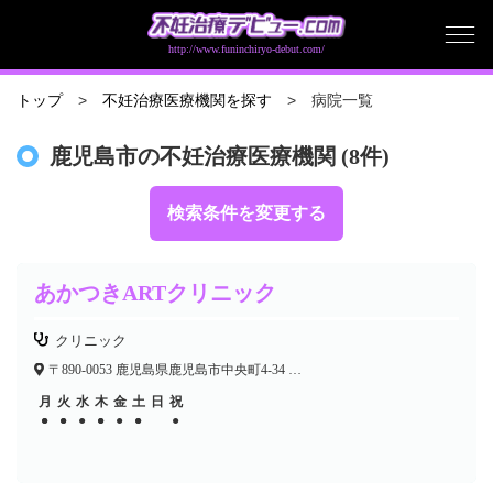
http://www.funinchiryo-debut.com/
病院一覧
トップ
不妊治療医療機関を探す
鹿児島市の不妊治療医療機関 (8件)
検索条件を変更する
あかつきARTクリニック
クリニック
〒890-0053 鹿児島県鹿児島市中央町4-34 メディカルミュゼビル4F
月
火
水
木
金
土
日
祝
●
●
●
●
●
●
●
●
●
●
●