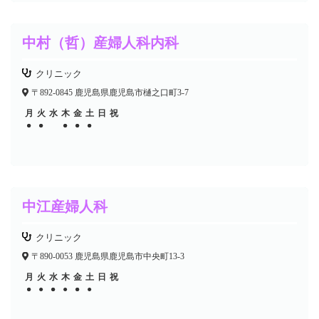
中村（哲）産婦人科内科
クリニック
〒892-0845 鹿児島県鹿児島市樋之口町3-7
月
火
水
木
金
土
日
祝
●
●
●
●
●
●
●
●
●
●
中江産婦人科
クリニック
〒890-0053 鹿児島県鹿児島市中央町13-3
月
火
水
木
金
土
日
祝
●
●
●
●
●
●
●
●
●