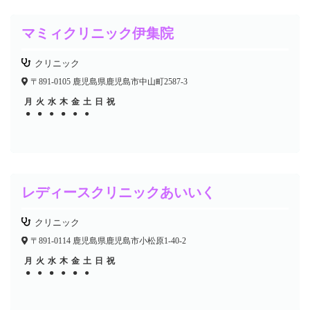
マミィクリニック伊集院
クリニック
〒891-0105 鹿児島県鹿児島市中山町2587-3
月
火
水
木
金
土
日
祝
●
●
●
●
●
●
●
●
●
レディースクリニックあいいく
クリニック
〒891-0114 鹿児島県鹿児島市小松原1-40-2
月
火
水
木
金
土
日
祝
●
●
●
●
●
●
●
●
●