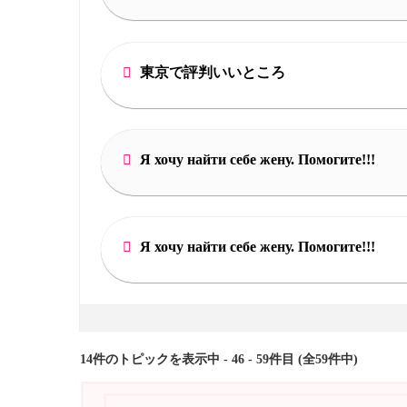
東京で評判いいところ
Я хочу найти себе жену. Помогите!!!
Я хочу найти себе жену. Помогите!!!
14件のトピックを表示中 - 46 - 59件目 (全59件中)