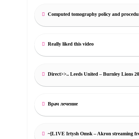
Computed tomography policy and procedu
Really liked this video
Direct>>.. Leeds United – Burnley Lions 2
Врач лечение
~[L1VE Irtysh Omsk – Akron streaming fre