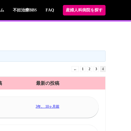
ム
不妊治療BBS
FAQ
産婦人科病院を探す
←
1
2
3
4
稿
最新の投稿
3年、 10ヶ月前