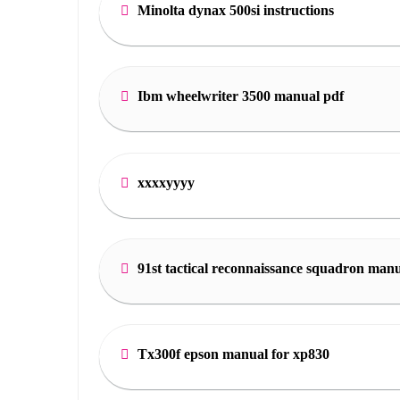
Minolta dynax 500si instructions
Ibm wheelwriter 3500 manual pdf
xxxxyyyy
91st tactical reconnaissance squadron man
Tx300f epson manual for xp830