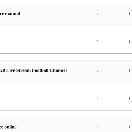
re manual
0
1
0
1
020 Live Stream Football Channel
0
1
0
1
e online
0
1