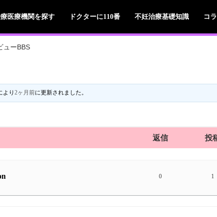
治療医療機関を探す
ドクターに110番
不妊治療基礎知識
コラ
ューBBS
により
2ヶ月前
に更新されました。
返信
投
on
0
1