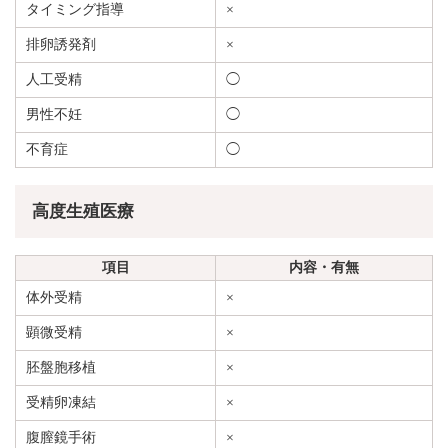
タイミング指導
×
排卵誘発剤
×
人工受精
◯
男性不妊
◯
不育症
◯
高度生殖医療
項目
内容・有無
体外受精
×
顕微受精
×
胚盤胞移植
×
受精卵凍結
×
腹膣鏡手術
×