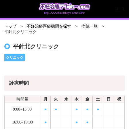
http://www.funinchiryo-debut.com/
トップ
不妊治療医療機関を探す
病院一覧
平針北クリニック
平針北クリニック
クリニック
診療時間
時間帯
月
火
水
木
金
土
日
祝
9:00~13:00
●
●
●
●
●
16:00~19:00
●
●
●