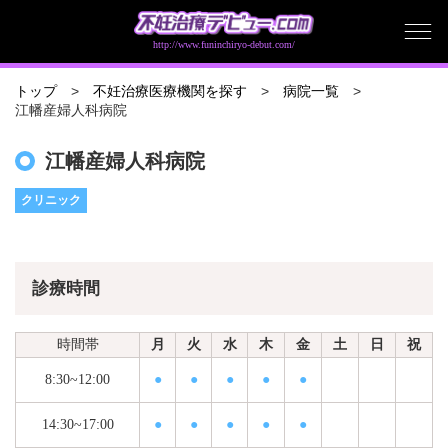
http://www.funinchiryo-debut.com/
トップ
不妊治療医療機関を探す
病院一覧
江幡産婦人科病院
江幡産婦人科病院
クリニック
診療時間
時間帯
月
火
水
木
金
土
日
祝
8:30~12:00
●
●
●
●
●
14:30~17:00
●
●
●
●
●