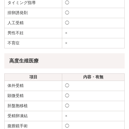
タイミング指導
◯
排卵誘発剤
◯
人工受精
◯
男性不妊
×
不育症
×
高度生殖医療
項目
内容・有無
体外受精
◯
顕微受精
◯
胚盤胞移植
◯
受精卵凍結
×
腹膣鏡手術
◯