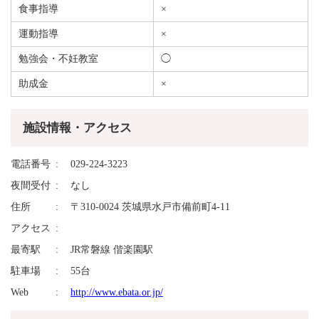
食事指導
×
運動指導
×
勉強会・不妊教室
◯
助成金
×
施設情報・アクセス
電話番号
029-224-3223
夜間受付
なし
住所
〒310-0024 茨城県水戸市備前町4-11
アクセス
最寄駅
JR常磐線 偕楽園駅
駐車場
55台
Web
http://www.ebata.or.jp/