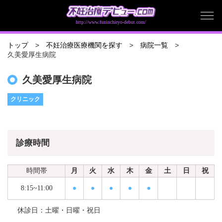
http://www.funinchiryo-debut.com/
トップ
不妊治療医療機関を探す
病院一覧
久美愛厚生病院
久美愛厚生病院
クリニック
診療時間
時間帯
月
火
水
木
金
土
日
祝
8:15~11:00
●
●
●
●
●
休診日：土曜・日曜・祝日