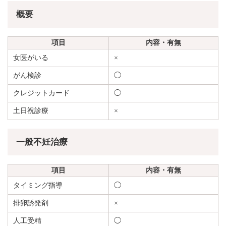
概要
項目
内容・有無
女医がいる
×
がん検診
◯
クレジットカード
◯
土日祝診療
×
一般不妊治療
項目
内容・有無
タイミング指導
◯
排卵誘発剤
×
人工受精
◯