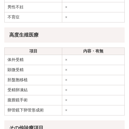
男性不妊
×
不育症
×
高度生殖医療
項目
内容・有無
体外受精
×
顕微受精
×
胚盤胞移植
×
受精卵凍結
×
腹膣鏡手術
×
卵管鏡下卵管形成術
×
その他診療項目