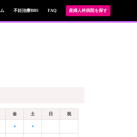
ム
不妊治療BBS
FAQ
産婦人科病院を探す
金
土
日
祝
●
●