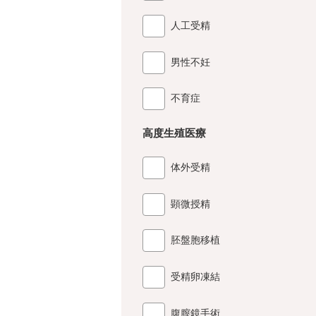
人工受精
男性不妊
不育症
高度生殖医療
体外受精
顕微授精
胚盤胞移植
受精卵凍結
腹膣鏡手術