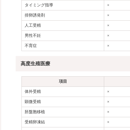
タイミング指導
×
排卵誘発剤
×
人工受精
×
男性不妊
×
不育症
×
高度生殖医療
項目
体外受精
×
顕微受精
×
胚盤胞移植
×
受精卵凍結
×