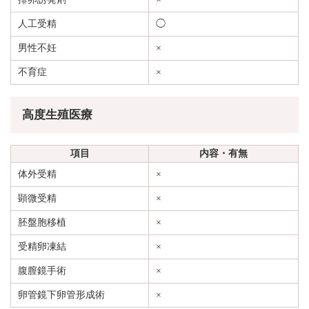
人工受精
◯
男性不妊
×
不育症
×
高度生殖医療
項目
内容・有無
体外受精
×
顕微受精
×
胚盤胞移植
×
受精卵凍結
×
腹膣鏡手術
×
卵管鏡下卵管形成術
×