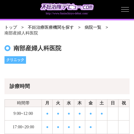
http://www.funinchiryo-debut.com/
トップ
不妊治療医療機関を探す
病院一覧
南部産婦人科医院
南部産婦人科医院
クリニック
診療時間
時間帯
月
火
水
木
金
土
日
祝
9:00~12:00
●
●
●
●
●
●
17:00~20:00
●
●
●
●
●