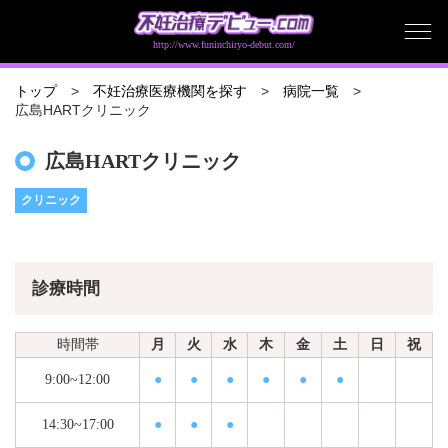
http://www.funinchiryo-debut.com/
トップ
不妊治療医療機関を探す
病院一覧
広島HARTクリニック
広島HARTクリニック
クリニック
診療時間
時間帯
月
火
水
木
金
土
日
祝
9:00~12:00
●
●
●
●
●
●
14:30~17:00
●
●
●