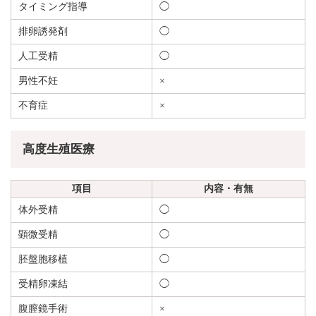
タイミング指導
◯
排卵誘発剤
◯
人工受精
◯
男性不妊
×
不育症
×
高度生殖医療
項目
内容・有無
体外受精
◯
顕微受精
◯
胚盤胞移植
◯
受精卵凍結
◯
腹膣鏡手術
×