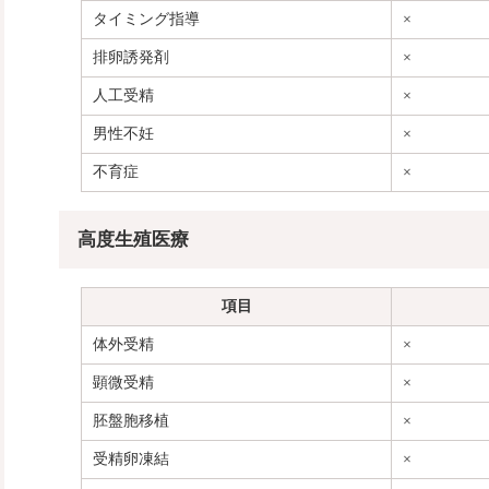
タイミング指導
×
排卵誘発剤
×
人工受精
×
男性不妊
×
不育症
×
高度生殖医療
項目
体外受精
×
顕微受精
×
胚盤胞移植
×
受精卵凍結
×