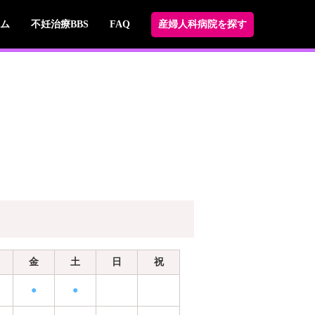
ム
不妊治療BBS
FAQ
産婦人科病院を探す
金
土
日
祝
●
●