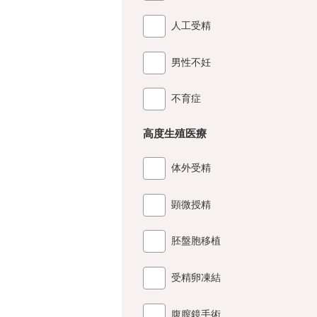
人工受精
男性不妊
不育症
高度生殖医療
体外受精
顕微授精
胚盤胞移植
受精卵凍結
腹膣鏡手術