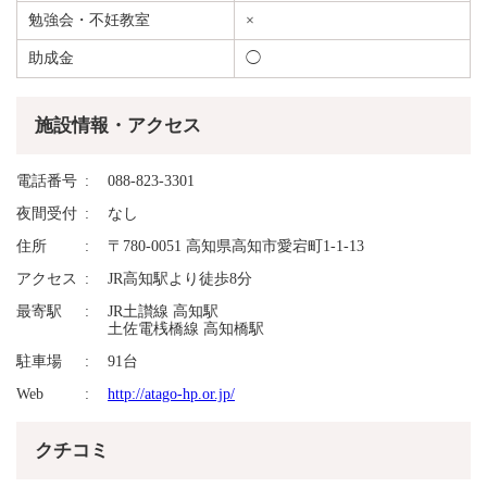
勉強会・不妊教室
×
助成金
◯
施設情報・アクセス
電話番号
088-823-3301
夜間受付
なし
住所
〒780-0051 高知県高知市愛宕町1-1-13
アクセス
JR高知駅より徒歩8分
最寄駅
JR土讃線 高知駅
土佐電桟橋線 高知橋駅
駐車場
91台
Web
http://atago-hp.or.jp/
クチコミ