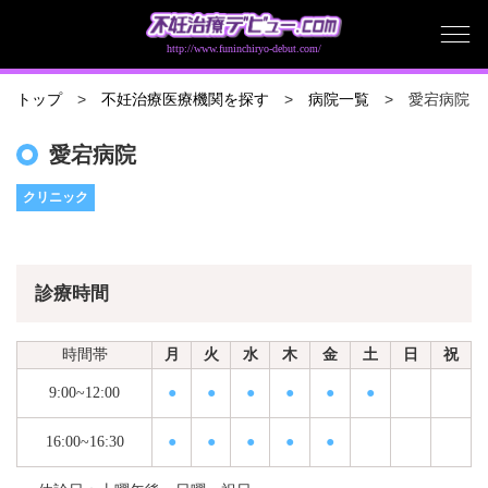
http://www.funinchiryo-debut.com/
愛宕病院
トップ
不妊治療医療機関を探す
病院一覧
愛宕病院
クリニック
診療時間
時間帯
月
火
水
木
金
土
日
祝
9:00~12:00
●
●
●
●
●
●
16:00~16:30
●
●
●
●
●