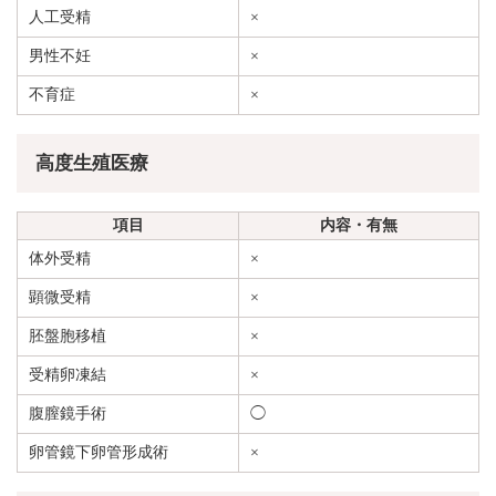
人工受精
×
男性不妊
×
不育症
×
高度生殖医療
項目
内容・有無
体外受精
×
顕微受精
×
胚盤胞移植
×
受精卵凍結
×
腹膣鏡手術
◯
卵管鏡下卵管形成術
×