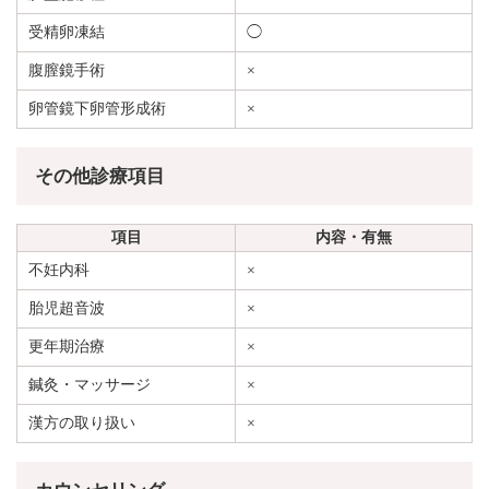
受精卵凍結
◯
腹膣鏡手術
×
卵管鏡下卵管形成術
×
その他診療項目
項目
内容・有無
不妊内科
×
胎児超音波
×
更年期治療
×
鍼灸・マッサージ
×
漢方の取り扱い
×