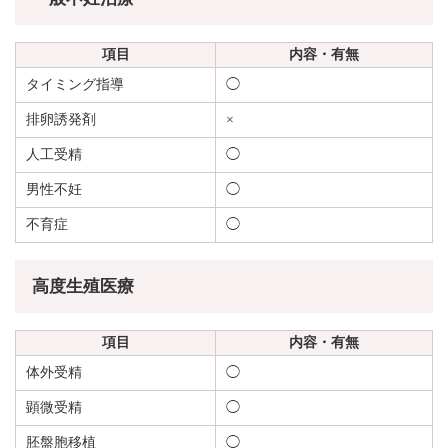
項目
内容・有無
タイミング指導
◯
排卵誘発剤
×
人工受精
◯
男性不妊
◯
不育症
◯
高度生殖医療
項目
内容・有無
体外受精
◯
顕微受精
◯
胚盤胞移植
◯