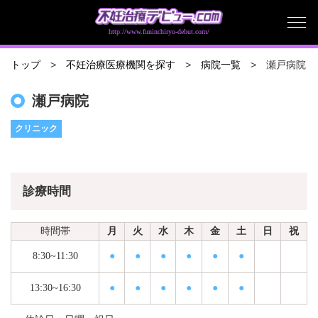
http://www.funinchiryo-debut.com/
瀬戸病院
トップ
不妊治療医療機関を探す
病院一覧
瀬戸病院
クリニック
診療時間
時間帯
月
火
水
木
金
土
日
祝
8:30~11:30
●
●
●
●
●
●
13:30~16:30
●
●
●
●
●
●