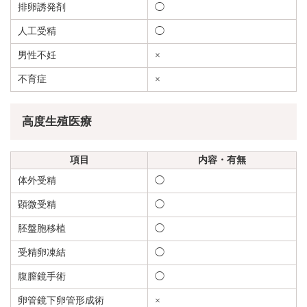
排卵誘発剤
◯
人工受精
◯
男性不妊
×
不育症
×
高度生殖医療
項目
内容・有無
体外受精
◯
顕微受精
◯
胚盤胞移植
◯
受精卵凍結
◯
腹膣鏡手術
◯
卵管鏡下卵管形成術
×