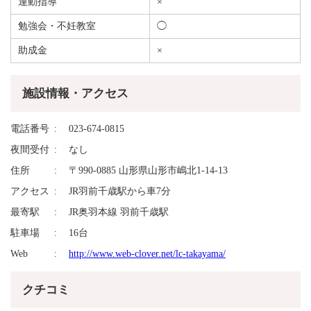
運動指導
×
勉強会・不妊教室
◯
助成金
×
施設情報・アクセス
電話番号
023-674-0815
夜間受付
なし
住所
〒990-0885 山形県山形市嶋北1-14-13
アクセス
JR羽前千歳駅から車7分
最寄駅
JR奥羽本線 羽前千歳駅
駐車場
16台
Web
http://www.web-clover.net/lc-takayama/
クチコミ