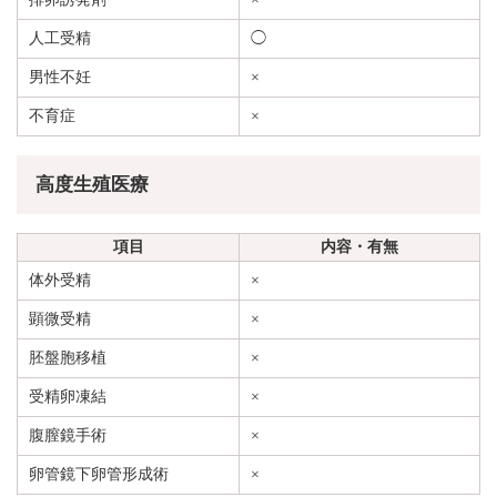
人工受精
◯
男性不妊
×
不育症
×
高度生殖医療
項目
内容・有無
体外受精
×
顕微受精
×
胚盤胞移植
×
受精卵凍結
×
腹膣鏡手術
×
卵管鏡下卵管形成術
×