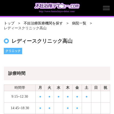
http://www.funinchiryo-debut.com/
トップ
不妊治療医療機関を探す
病院一覧
レディースクリニック高山
レディースクリニック高山
クリニック
診療時間
時間帯
月
火
水
木
金
土
日
祝
9:15~12:30
●
●
●
●
●
●
14:45~18:30
●
●
●
●