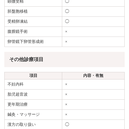
顕微受精
◯
胚盤胞移植
◯
受精卵凍結
◯
腹膣鏡手術
×
卵管鏡下卵管形成術
×
その他診療項目
項目
内容・有無
不妊内科
×
胎児超音波
×
更年期治療
×
鍼灸・マッサージ
×
漢方の取り扱い
◯