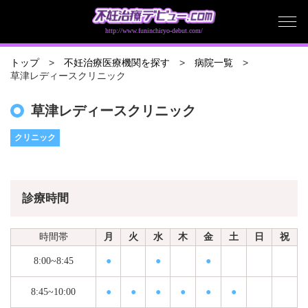
http://www.funinchiryo-debut.com/
トップ
不妊治療医療機関を探す
病院一覧
草津レディースクリニック
草津レディースクリニック
クリニック
診療時間
時間帯
月
火
水
木
金
土
日
祝
8:00~8:45
●
●
●
8:45~10:00
●
●
●
●
●
●