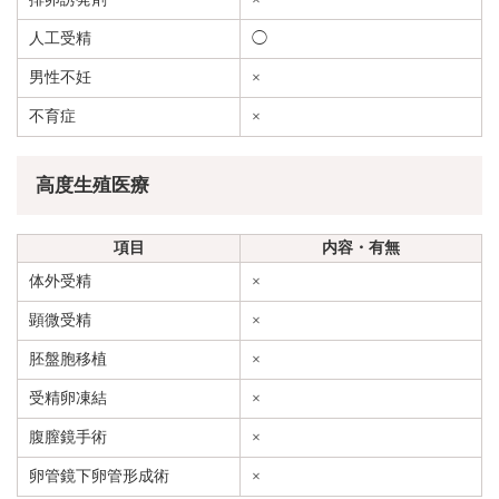
人工受精
◯
男性不妊
×
不育症
×
高度生殖医療
項目
内容・有無
体外受精
×
顕微受精
×
胚盤胞移植
×
受精卵凍結
×
腹膣鏡手術
×
卵管鏡下卵管形成術
×