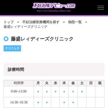
http://www.funinchiryo-debut.com/
トップ
不妊治療医療機関を探す
病院一覧
藤盛レィディーズクリニック
藤盛レィディーズクリニック
クリニック
診療時間
時間帯
月
火
水
木
金
土
日
祝
9:00~13:00
●
●
●
●
●
●
14:30~16:30
●
●
●
●