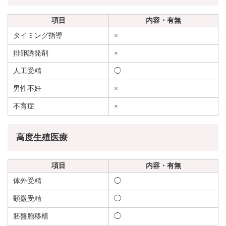
項目
内容・有無
タイミング指導
×
排卵誘発剤
×
人工受精
◯
男性不妊
×
不育症
×
高度生殖医療
項目
内容・有無
体外受精
◯
顕微受精
◯
胚盤胞移植
◯