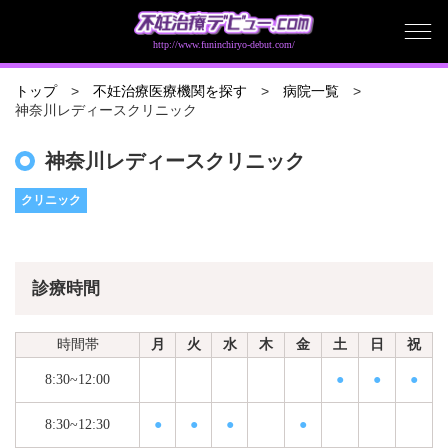
http://www.funinchiryo-debut.com/
トップ
不妊治療医療機関を探す
病院一覧
神奈川レディースクリニック
神奈川レディースクリニック
クリニック
診療時間
時間帯
月
火
水
木
金
土
日
祝
8:30~12:00
●
●
●
8:30~12:30
●
●
●
●