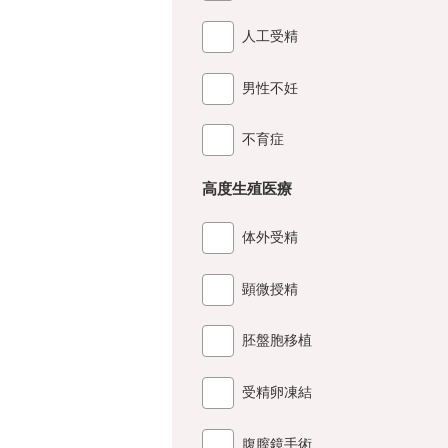
人工受精
男性不妊
不育症
高度生殖医療
体外受精
顕微授精
胚盤胞移植
受精卵凍結
腹膣鏡手術