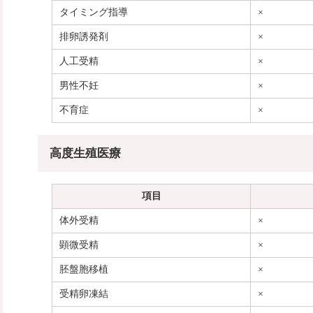
タイミング指導
×
排卵誘発剤
×
人工受精
×
男性不妊
×
不育症
×
高度生殖医療
項目
体外受精
×
顕微受精
×
胚盤胞移植
×
受精卵凍結
×