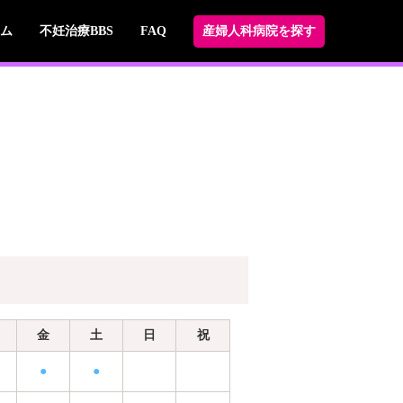
ム
不妊治療BBS
FAQ
産婦人科病院を探す
金
土
日
祝
●
●