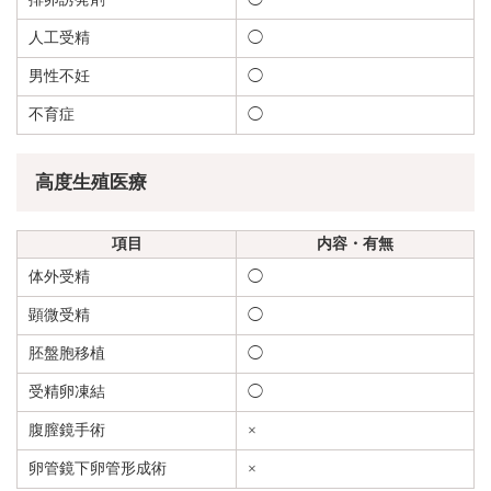
人工受精
◯
男性不妊
◯
不育症
◯
高度生殖医療
項目
内容・有無
体外受精
◯
顕微受精
◯
胚盤胞移植
◯
受精卵凍結
◯
腹膣鏡手術
×
卵管鏡下卵管形成術
×