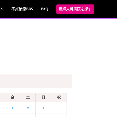
ム
不妊治療BBS
FAQ
産婦人科病院を探す
金
土
日
祝
●
●
●