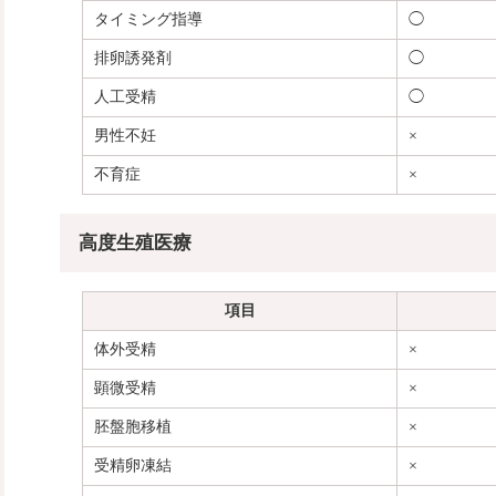
タイミング指導
◯
排卵誘発剤
◯
人工受精
◯
男性不妊
×
不育症
×
高度生殖医療
項目
体外受精
×
顕微受精
×
胚盤胞移植
×
受精卵凍結
×