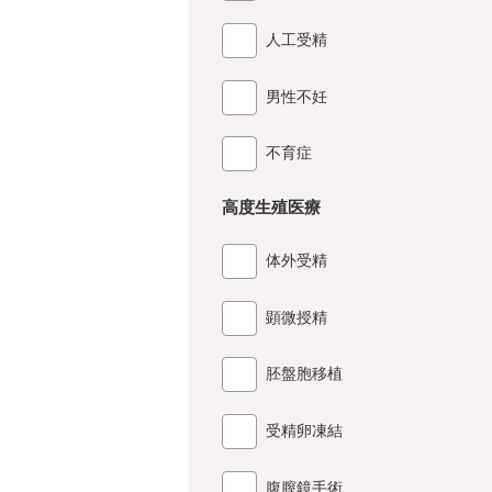
人工受精
男性不妊
不育症
高度生殖医療
体外受精
顕微授精
胚盤胞移植
受精卵凍結
腹膣鏡手術