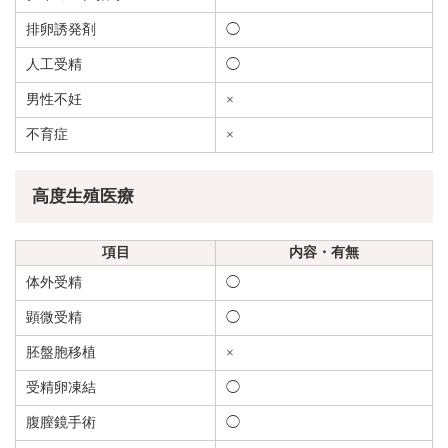
排卵誘発剤
◯
人工受精
◯
男性不妊
×
不育症
×
高度生殖医療
項目
内容・有無
体外受精
◯
顕微受精
◯
胚盤胞移植
×
受精卵凍結
◯
腹膣鏡手術
◯