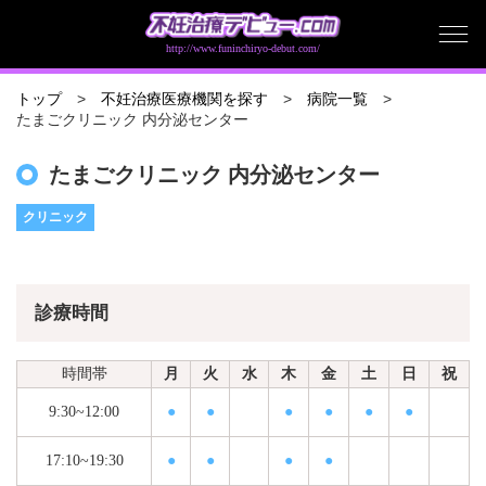
http://www.funinchiryo-debut.com/
トップ
不妊治療医療機関を探す
病院一覧
たまごクリニック 内分泌センター
たまごクリニック 内分泌センター
クリニック
診療時間
時間帯
月
火
水
木
金
土
日
祝
9:30~12:00
●
●
●
●
●
●
17:10~19:30
●
●
●
●