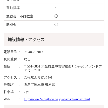
運動指導
×
勉強会・不妊教室
◯
助成金
◯
施設情報・アクセス
電話番号
06-4865-7017
夜間受付
なし
住所
〒561-0801 大阪府豊中市曽根西町1-9-20 メゾンドフ
ァミーユ1F
アクセス
曽根駅より徒歩4分
最寄駅
阪急宝塚本線 曽根駅
駐車場
7台
Web
http://www2u.biglobe.ne.jp/~tamacli/index.html