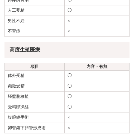
人工受精
◯
男性不妊
×
不育症
×
高度生殖医療
項目
内容・有無
体外受精
◯
顕微受精
◯
胚盤胞移植
◯
受精卵凍結
◯
腹膣鏡手術
×
卵管鏡下卵管形成術
×