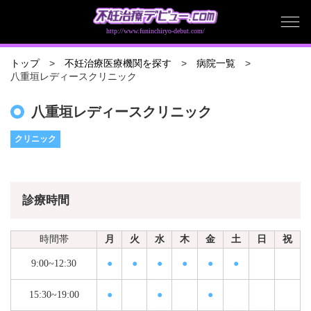
http://www.funinchiryo-debut.com/
トップ
不妊治療医療機関を探す
病院一覧
八重垣レディースクリニック
八重垣レディースクリニック
クリニック
診療時間
時間帯
月
火
水
木
金
土
日
祝
9:00~12:30
●
●
●
●
●
●
15:30~19:00
●
●
●