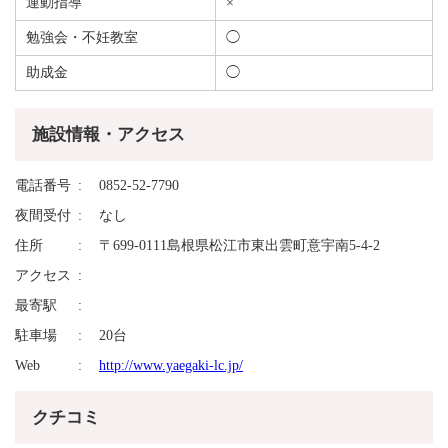
運動指導
×
勉強会・不妊教室
◯
助成金
◯
施設情報・アクセス
電話番号
0852-52-7790
夜間受付
なし
住所
〒699-0111島根県松江市東出雲町意宇南5-4-2
アクセス
最寄駅
駐車場
20台
Web
http://www.yaegaki-lc.jp/
クチコミ