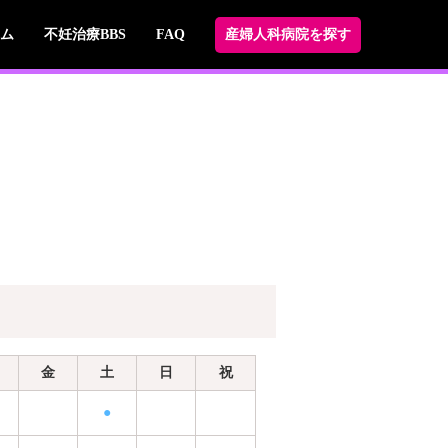
ム
不妊治療BBS
FAQ
産婦人科病院を探す
金
土
日
祝
●