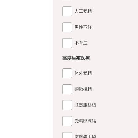
人工受精
男性不妊
不育症
高度生殖医療
体外受精
顕微授精
胚盤胞移植
受精卵凍結
腹膣鏡手術