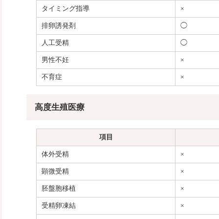
タイミング指導
×
排卵誘発剤
◯
人工受精
◯
男性不妊
×
不育症
×
高度生殖医療
項目
体外受精
×
顕微受精
×
胚盤胞移植
×
受精卵凍結
×