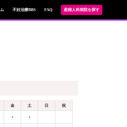
ム
不妊治療BBS
FAQ
産婦人科病院を探す
金
土
日
祝
●
●