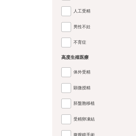
人工受精
男性不妊
不育症
高度生殖医療
体外受精
顕微授精
胚盤胞移植
受精卵凍結
腹膣鏡手術