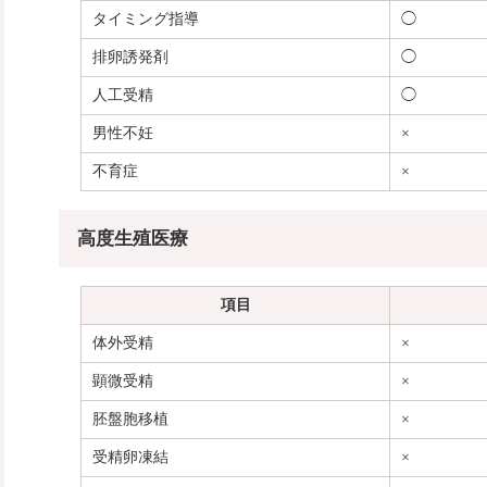
タイミング指導
◯
排卵誘発剤
◯
人工受精
◯
男性不妊
×
不育症
×
高度生殖医療
項目
体外受精
×
顕微受精
×
胚盤胞移植
×
受精卵凍結
×