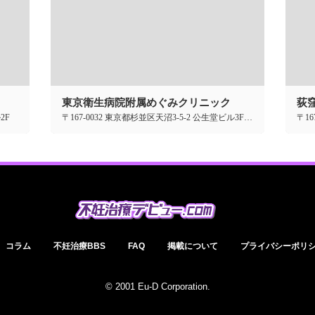
東京衛生病院附属めぐみクリニック
荻
2F
〒167-0032 東京都杉並区天沼3-5-2 公生堂ビル3F・B1F
コラム
不妊治療BBS
FAQ
掲載について
プライバシーポリ
© 2001 Eu-D Corporation.