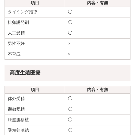
項目
内容・有無
タイミング指導
◯
排卵誘発剤
◯
人工受精
◯
男性不妊
×
不育症
×
高度生殖医療
項目
内容・有無
体外受精
◯
顕微受精
◯
胚盤胞移植
◯
受精卵凍結
◯