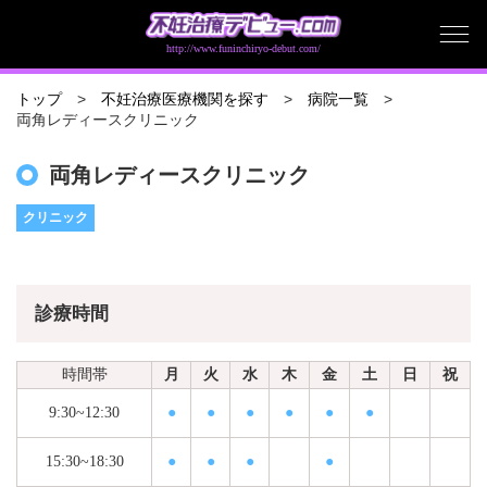
http://www.funinchiryo-debut.com/
トップ
不妊治療医療機関を探す
病院一覧
両角レディースクリニック
両角レディースクリニック
クリニック
診療時間
時間帯
月
火
水
木
金
土
日
祝
9:30~12:30
●
●
●
●
●
●
15:30~18:30
●
●
●
●