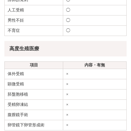
人工受精
◯
男性不妊
◯
不育症
◯
高度生殖医療
項目
内容・有無
体外受精
×
顕微受精
×
胚盤胞移植
×
受精卵凍結
×
腹膣鏡手術
×
卵管鏡下卵管形成術
×