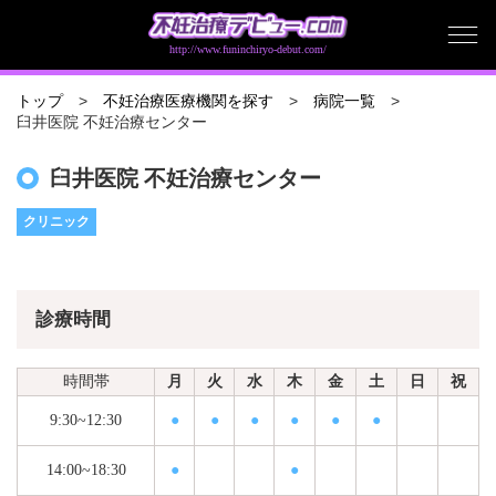
http://www.funinchiryo-debut.com/
トップ
不妊治療医療機関を探す
病院一覧
臼井医院 不妊治療センター
臼井医院 不妊治療センター
クリニック
診療時間
時間帯
月
火
水
木
金
土
日
祝
9:30~12:30
●
●
●
●
●
●
14:00~18:30
●
●