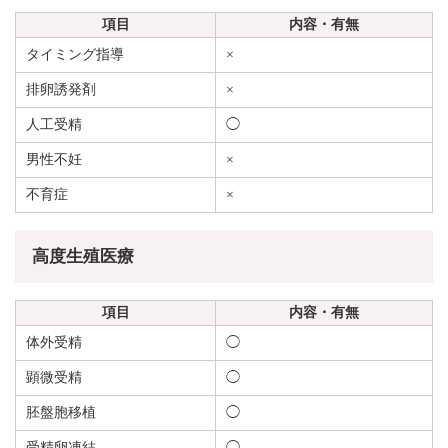
項目
内容・有無
タイミング指導
×
排卵誘発剤
×
人工受精
◯
男性不妊
×
不育症
×
高度生殖医療
項目
内容・有無
体外受精
◯
顕微受精
◯
胚盤胞移植
◯
受精卵凍結
◯