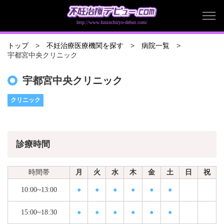
http://www.funinchiryo-debut.com/
トップ
不妊治療医療機関を探す
病院一覧
宇都宮中央クリニック
宇都宮中央クリニック
クリニック
診療時間
時間帯
月
火
水
木
金
土
日
祝
10:00~13:00
●
●
●
●
●
●
15:00~18:30
●
●
●
●
●
●