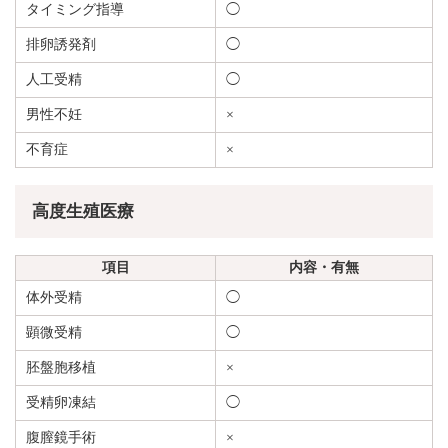
タイミング指導
◯
排卵誘発剤
◯
人工受精
◯
男性不妊
×
不育症
×
高度生殖医療
項目
内容・有無
体外受精
◯
顕微受精
◯
胚盤胞移植
×
受精卵凍結
◯
腹膣鏡手術
×