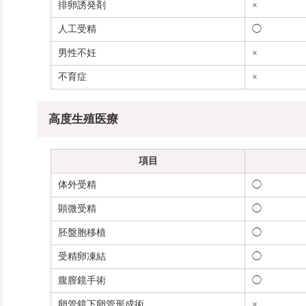
排卵誘発剤
×
人工受精
◯
男性不妊
×
不育症
×
高度生殖医療
項目
体外受精
◯
顕微受精
◯
胚盤胞移植
◯
受精卵凍結
◯
腹膣鏡手術
◯
卵管鏡下卵管形成術
×