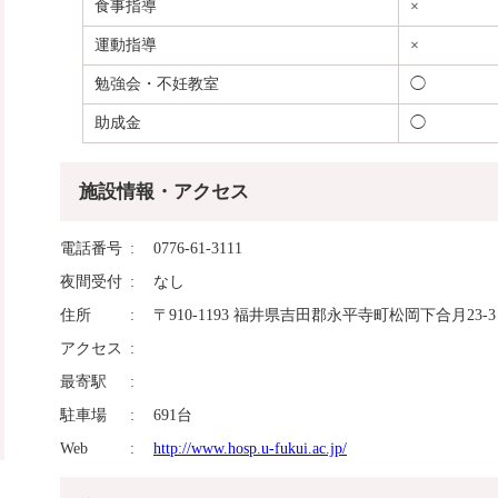
食事指導
×
運動指導
×
勉強会・不妊教室
◯
助成金
◯
施設情報・アクセス
電話番号
0776-61-3111
夜間受付
なし
住所
〒910-1193 福井県吉田郡永平寺町松岡下合月23-3
アクセス
最寄駅
駐車場
691台
Web
http://www.hosp.u-fukui.ac.jp/