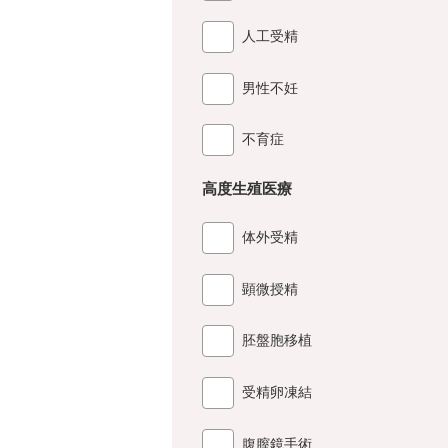
人工受精
男性不妊
不育症
高度生殖医療
体外受精
顕微授精
胚盤胞移植
受精卵凍結
腹膣鏡手術