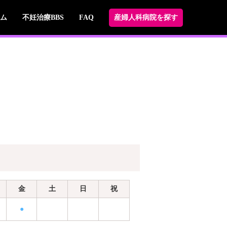
ム
不妊治療BBS
FAQ
産婦人科病院を探す
金
土
日
祝
●