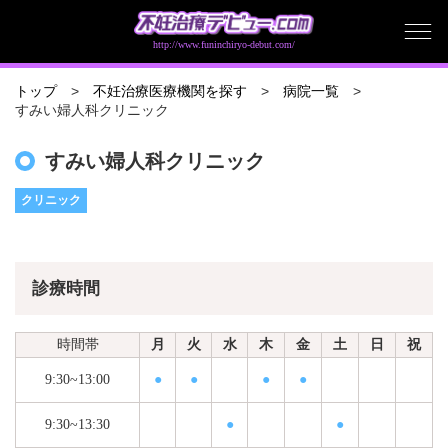
http://www.funinchiryo-debut.com/
トップ
不妊治療医療機関を探す
病院一覧
すみい婦人科クリニック
すみい婦人科クリニック
クリニック
診療時間
時間帯
月
火
水
木
金
土
日
祝
9:30~13:00
●
●
●
●
9:30~13:30
●
●