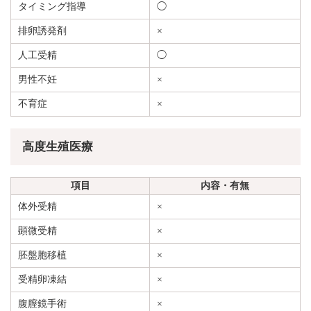
タイミング指導
◯
排卵誘発剤
×
人工受精
◯
男性不妊
×
不育症
×
高度生殖医療
項目
内容・有無
体外受精
×
顕微受精
×
胚盤胞移植
×
受精卵凍結
×
腹膣鏡手術
×