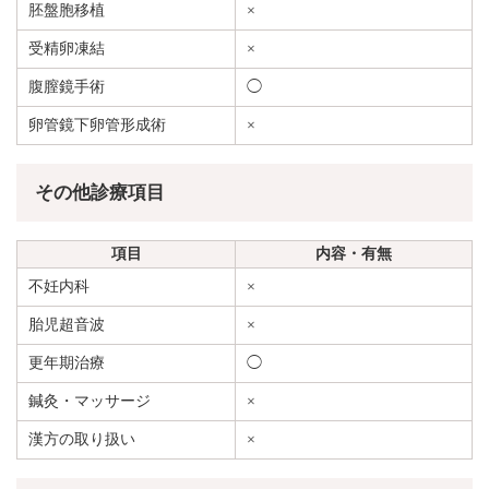
胚盤胞移植
×
受精卵凍結
×
腹膣鏡手術
◯
卵管鏡下卵管形成術
×
その他診療項目
項目
内容・有無
不妊内科
×
胎児超音波
×
更年期治療
◯
鍼灸・マッサージ
×
漢方の取り扱い
×