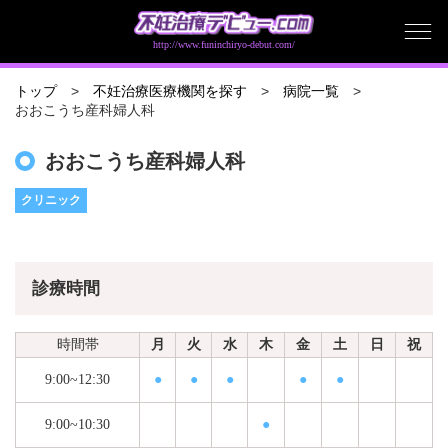
http://www.funinchiryo-debut.com/
トップ
不妊治療医療機関を探す
病院一覧
おおこうち産科婦人科
おおこうち産科婦人科
クリニック
診療時間
時間帯
月
火
水
木
金
土
日
祝
9:00~12:30
●
●
●
●
●
9:00~10:30
●