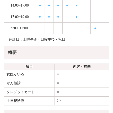
14:00~17:00
●
●
●
●
●
17:00~19:00
●
●
●
●
9:00~12:00
●
休診日：土曜午後・日曜午後・祝日
概要
項目
内容・有無
女医がいる
×
がん検診
×
クレジットカード
×
土日祝診療
◯