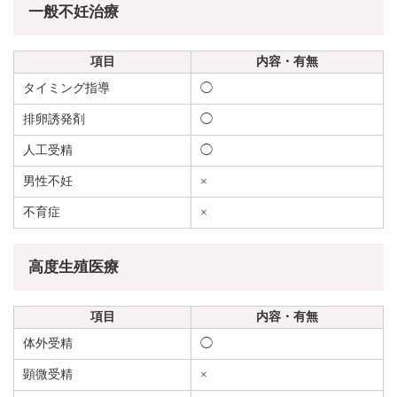
一般不妊治療
項目
内容・有無
タイミング指導
◯
排卵誘発剤
◯
人工受精
◯
男性不妊
×
不育症
×
高度生殖医療
項目
内容・有無
体外受精
◯
顕微受精
×