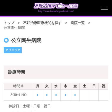
http://www.funinchiryo-debut.com/
トップ
不妊治療医療機関を探す
病院一覧
公立陶生病院
公立陶生病院
クリニック
診療時間
時間帯
月
火
水
木
金
土
日
祝
8:30~11:00
●
●
●
●
●
休診日：土曜・日曜・祝日