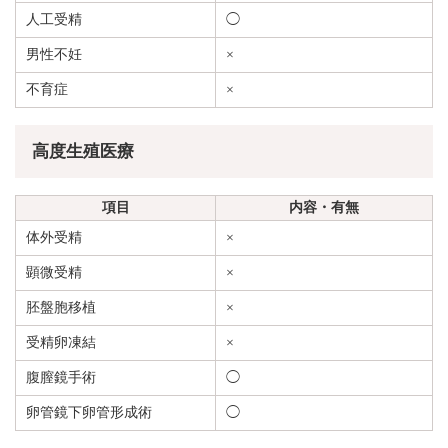
人工受精
◯
男性不妊
×
不育症
×
高度生殖医療
項目
内容・有無
体外受精
×
顕微受精
×
胚盤胞移植
×
受精卵凍結
×
腹膣鏡手術
◯
卵管鏡下卵管形成術
◯