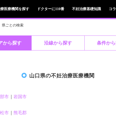
治療医療機関を探す
ドクターに110番
不妊治療基礎知識
コラ
県ごとの検索
ア
から探す
沿線
から探す
条件
から
山口県の不妊治療医療機関
部市
岩国市
松市
熊毛郡