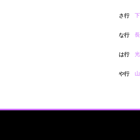
下
さ行
長
な行
光
は行
山
や行