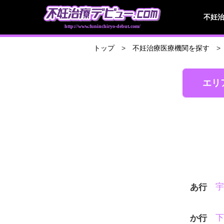
不妊
http://www.funinchiryo-debut.com/
トップ
不妊治療医療機関を探す
エリ
宇
あ行
下
か行