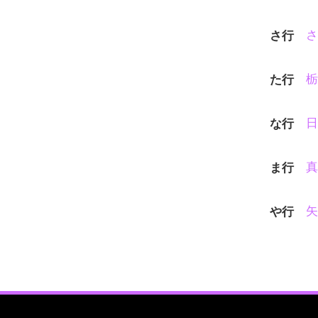
さ
さ行
栃
た行
日
な行
真
ま行
矢
や行