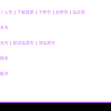
くら市
下都賀郡
下野市
佐野市
塩谷郡
木市
光市
那須塩原市
須塩原市
岡市
板市