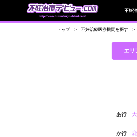
不妊
http://www.funinchiryo-debut.com/
トップ
不妊治療医療機関を探す
エリ
大
あ行
鹿
か行