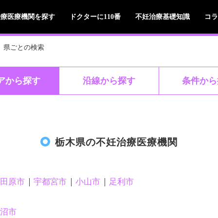
治療医療機関を探す
ドクターに110番
不妊治療基礎知識
コラ
県ごとの検索
ア
から探す
沿線
から探す
条件
から
栃木県の不妊治療医療機関
田原市
宇都宮市
小山市
足利市
沼市