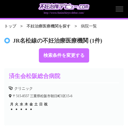
http://www.funinchiryo-debut.com/
病院一覧
トップ
不妊治療医療機関を探す
JR名松線の不妊治療医療機関 (1件)
検索条件を変更する
済生会松阪総合病院
クリニック
〒515-8557 三重県松阪市朝日町1区15-6
月
火
水
木
金
土
日
祝
●
●
●
●
●