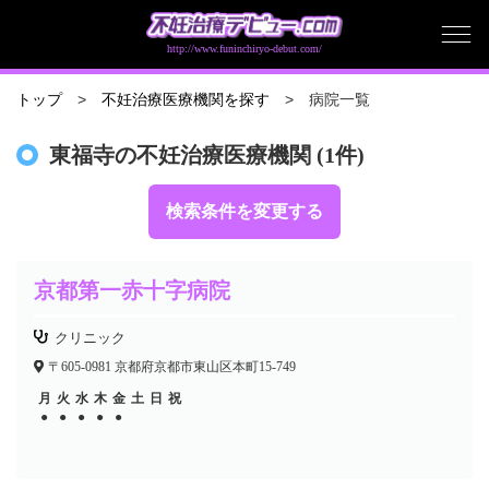
http://www.funinchiryo-debut.com/
病院一覧
トップ
不妊治療医療機関を探す
東福寺の不妊治療医療機関 (1件)
検索条件を変更する
京都第一赤十字病院
クリニック
〒605-0981 京都府京都市東山区本町15-749
月
火
水
木
金
土
日
祝
●
●
●
●
●